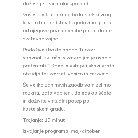
doživetje – virtualni sprehod.
Vaš vodnik po gradu bo kostelski vrag,
ki vam bo predstavil zgodovino gradu
od njegove prve omembe pa do druge
svetovne vojne.
Podoživeli boste napad Turkov,
spoznali zvijačo, s katero jim je uspelo
pretentati Tržane in vstopiti skozi vrata
obzidja ter zavzeti vasico in cerkvico.
Še veliko zanimivih zgodb vam želimo
razkriti, zato vabljeni, da nas obiščete
in doživite virtualni potep po
kostelskem gradu.
Trajanje:
15 minut
Izvajanje programa
: maj-oktober