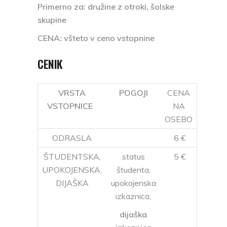
Primerno za
: družine z otroki, šolske
skupine
CENA: všteto v ceno vstopnine
CENIK
VRSTA
POGOJI
CENA
VSTOPNICE
NA
OSEBO
ODRASLA
6 €
ŠTUDENTSKA,
status
5 €
UPOKOJENSKA,
študenta,
DIJAŠKA
upokojenska
izkaznica,
dijaška