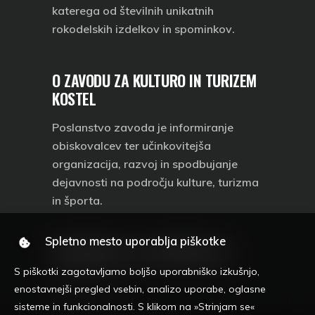
katerega od številnih
unikatnih
rokodelskih izdelkov in spominkov
.
O ZAVODU ZA KULTURO IN TURIZEM
KOSTEL
Poslanstvo zavoda je informiranje
obiskovalcev ter učinkovitejša
organizacija, razvoj in spodbujanje
dejavnosti na področju kulture, turizma
in športa.
Spletno mesto uporablja piškotke
INFORMACIJE ZA OBISKOVALCE
S piškotki zagotavljamo boljšo uporabniško izkušnjo,
Politika zasebnosti
enostavnejši pregled vsebin, analizo uporabe, oglasne
Splošni pogoji
sisteme in funkcionalnosti. S klikom na »Strinjam se«